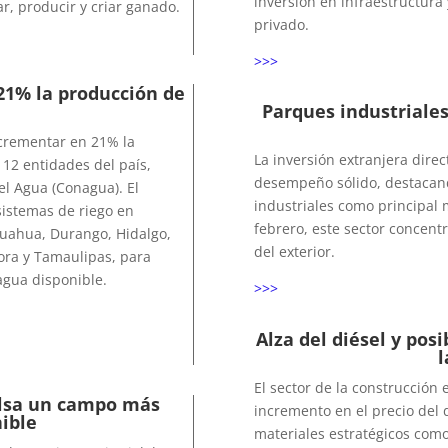
inversión en infraestructura 
, producir y criar ganado.
privado.
>>>
 21% la producción de
Parques industriales
ncrementar en 21% la
La inversión extranjera direc
 12 entidades del país,
desempeño sólido, destacand
el Agua (Conagua). El
industriales como principal 
istemas de riego en
febrero, este sector concent
ihuahua, Durango, Hidalgo,
del exterior.
ora y Tamaulipas, para
agua disponible.
>>>
Alza del diésel y pos
l
El sector de la construcción
lsa un campo más
incremento en el precio del d
nible
materiales estratégicos como