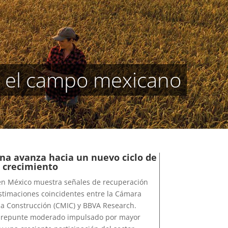
a el campo mexicano
na avanza hacia un nuevo ciclo de
crecimiento
 en México muestra señales de recuperación
stimaciones coincidentes entre la Cámara
la Construcción (CMIC) y BBVA Research.
 repunte moderado impulsado por mayor