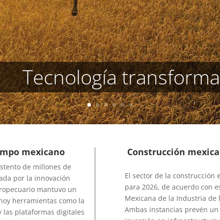
Tecnología transform
campo mexicano
Construcción mexica
stento de millones de
El sector de la construcción
ada por la innovación
para 2026, de acuerdo con e
gropecuario mantuvo un
Mexicana de la Industria de 
, hoy herramientas como la
Ambas instancias prevén un
 y las plataformas digitales