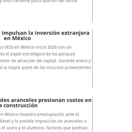
y una creciente participación del sector
 impulsan la inversión extranjera
en México
ta (IED) en México inició 2026 con un
o el papel estratégico de los parques
motor de atracción de capital. Durante enero y
ró la mayor parte de los recursos provenientes
ibles aranceles presionan costos en
a construcción
 en México muestra preocupación ante el
iésel y la posible imposición de aranceles a
 el acero y el aluminio, factores que podrían