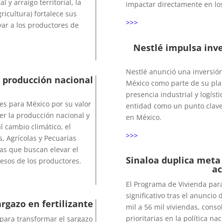
 y arraigo territorial, la
impactar directamente en los
ricultura) fortalece sus
>>>
ar a los productores de
Nestlé impulsa inve
Nestlé anunció una inversión
a producción nacional
México como parte de su plan
presencia industrial y logístic
tes para México por su valor
entidad como un punto clave 
cer la producción nacional y
en México.
l cambio climático, el
>>>
s, Agrícolas y Pecuarias
as que buscan elevar el
Sinaloa duplica meta 
resos de los productores.
ac
El Programa de Vivienda para
significativo tras el anuncio
rgazo en fertilizante
mil a 56 mil viviendas, cons
prioritarias en la política na
para transformar el sargazo